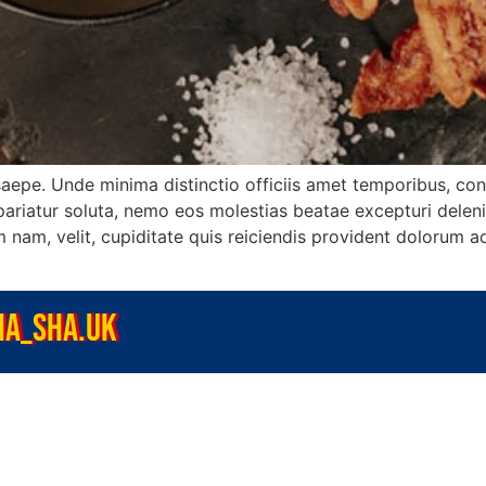
, saepe. Unde minima distinctio officiis amet temporibus, c
ariatur soluta, nemo eos molestias beatae excepturi delenit
 nam, velit, cupiditate quis reiciendis provident dolorum a
HA_SHA.UK